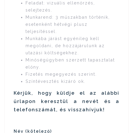
Feladat: vizuális ellenőrzés,
selejtezés.
Munkarend: 3 műszakban történik,
esetenként hétvégi plusz
teljesítéssel.
Munkába járást egyénileg kell
megoldani, de hozzájárulunk az
utazási költségekhez.
Minőségügyben szerzett tapasztalat
előny.
Fizetés megegyezés szerint.
Színtévesztés kizáró ok.
Kérjük, hogy küldje el az alábbi
űrlapon keresztül a nevét és a
telefonszámát, és visszahívjuk!
Név (kötelező)