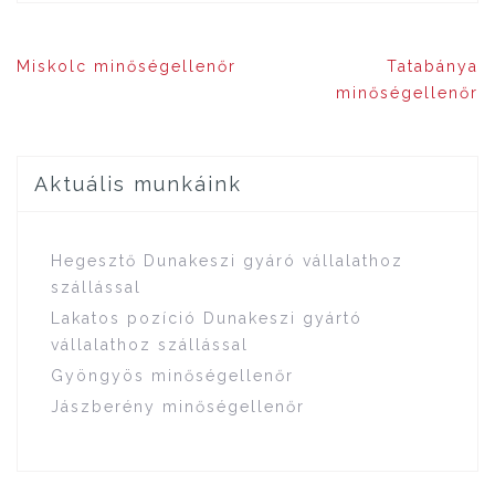
Bejegyzés
Miskolc minőségellenőr
Tatabánya
navigáció
minőségellenőr
Aktuális munkáink
Hegesztő Dunakeszi gyáró vállalathoz
szállással
Lakatos pozíció Dunakeszi gyártó
vállalathoz szállással
Gyöngyös minőségellenőr
Jászberény minőségellenőr