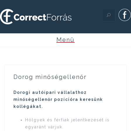
Skip
to
content
Dorog minőségellenőr
Dorogi autóipari vállalathoz
minőségellenőr pozícióra keresünk
kollégákat.
Hölgyek és férfiak jelentkezését is
egyaránt várjuk.