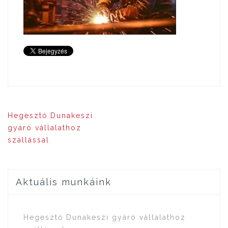
Bejegyzés
Hegesztő Dunakeszi
navigáció
gyáró vállalathoz
szállással
Aktuális munkáink
Hegesztő Dunakeszi gyáró vállalathoz