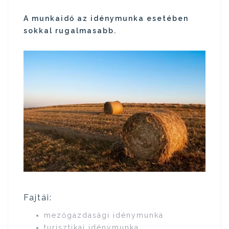
A munkaidő az idénymunka esetében
sokkal rugalmasabb.
Fajtái:
mezőgazdasági idénymunka
turisztikai idénymunka