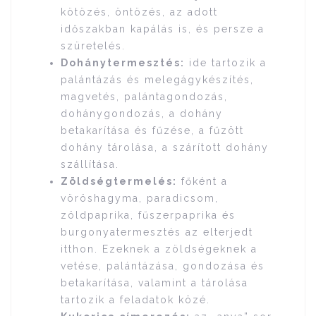
kötözés, öntözés, az adott
időszakban kapálás is, és persze a
szüretelés.
Dohánytermesztés:
ide tartozik a
palántázás és melegágykészítés,
magvetés, palántagondozás,
dohánygondozás, a dohány
betakarítása és fűzése, a fűzött
dohány tárolása, a szárított dohány
szállítása.
Zöldségtermelés:
főként a
vöröshagyma, paradicsom,
zöldpaprika, fűszerpaprika és
burgonyatermesztés az elterjedt
itthon. Ezeknek a zöldségeknek a
vetése, palántázása, gondozása és
betakarítása, valamint a tárolása
tartozik a feladatok közé.