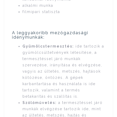
alkalmi munka
filmipari statiszta
A leggyakoribb mezőgazdasági
idénymunkák:
Gyümölcstermesztés:
ide tartozik a
gyümölcsültetvények létesítése, a
termesztéssel járó munkák
szervezése, irányítása és elvégzése,
vagyis az ültetés, metszés, hajtások
kötözése, öntözés. A gépek
karbantartása és használata is ide
tartozik, valamint a termés
betakarítás és szállítás is.
Szőlőművelés:
a termesztéssel járó
munkák elvégzése tartozik ide, mint
az ültetés, metszés, hajtás és