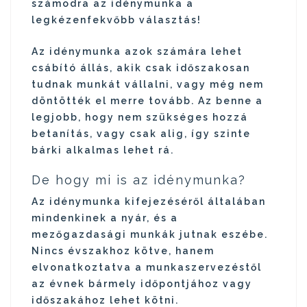
számodra az idénymunka a
legkézenfekvőbb választás!
Az idénymunka azok számára lehet
csábító állás, akik csak időszakosan
tudnak munkát vállalni, vagy még nem
döntötték el merre tovább. Az benne a
legjobb, hogy nem szükséges hozzá
betanítás, vagy csak alig, így szinte
bárki alkalmas lehet rá.
De hogy mi is az idénymunka?
Az idénymunka kifejezéséről általában
mindenkinek a nyár, és a
mezőgazdasági munkák jutnak eszébe.
Nincs évszakhoz kötve, hanem
elvonatkoztatva a munkaszervezéstől
az évnek bármely időpontjához vagy
időszakához lehet kötni.