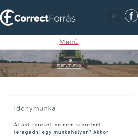
Skip
to
content
Idénymunka
Állást keresel, de nem szeretnél
leragadni egy munkahelyen? Akkor