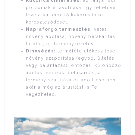
Kukorica címerezés:
az „anya” sor
porzóinak eltávolítása, így lehetővé
téve a különböző kukoricafajok
kereszteződését.
Napraforgó termesztés:
vetés,
növény ápolása, növény betakarítás,
tárolás, és terménykezelés.
Dinnyézés:
termőföld előkészítése,
növény szaporítása (egyből ültetés,
vagy palántázás), öntözés, különböző
ápolási munkák, betakarítás, a
termény szállítása és adott esetben
akár a még az árusítást is Te
végezheted.