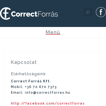
Skip
to
content
Kapcsolat
Elérhetőségeink
Correct Forrás Kft.
Mobil: +36 70 670 7373
Email: info@correctforras.hu
http://facebook.com/correctforras