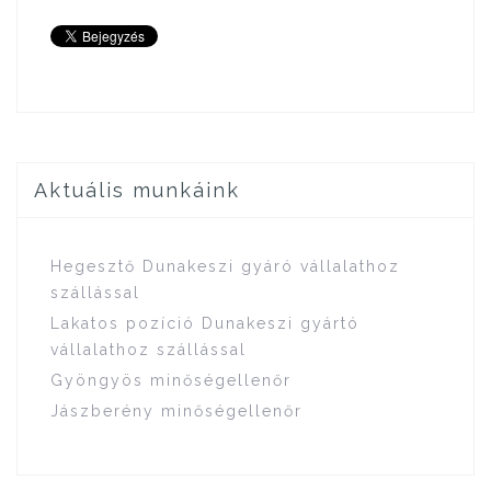
Aktuális munkáink
Hegesztő Dunakeszi gyáró vállalathoz
szállással
Lakatos pozíció Dunakeszi gyártó
vállalathoz szállással
Gyöngyös minőségellenőr
Jászberény minőségellenőr