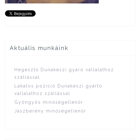
Aktuális munkáink
Hegesztő Dunakeszi gyáró vállalathoz
szállással
Lakatos pozíció Dunakeszi gyártó
vállalathoz szállással
Gyöngyös minőségellenőr
Jászberény minőségellenőr